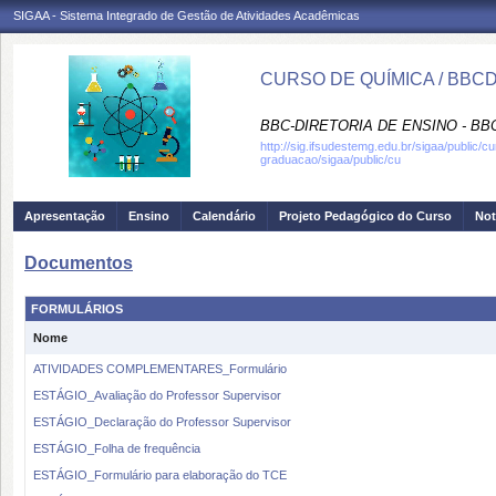
SIGAA - Sistema Integrado de Gestão de Atividades Acadêmicas
CURSO DE QUÍMICA / BBC
BBC-DIRETORIA DE ENSINO - B
http://sig.ifsudestemg.edu.br/sigaa/public/c
graduacao/sigaa/public/cu
Apresentação
Ensino
Calendário
Projeto Pedagógico do Curso
Not
Documentos
FORMULÁRIOS
Nome
ATIVIDADES COMPLEMENTARES_Formulário
ESTÁGIO_Avaliação do Professor Supervisor
ESTÁGIO_Declaração do Professor Supervisor
ESTÁGIO_Folha de frequência
ESTÁGIO_Formulário para elaboração do TCE