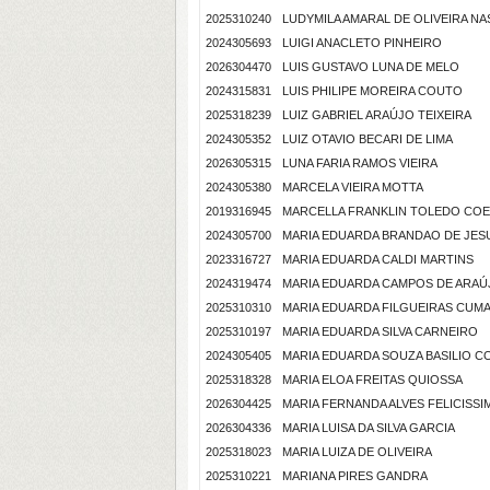
2025310240
LUDYMILA AMARAL DE OLIVEIRA N
2024305693
LUIGI ANACLETO PINHEIRO
2026304470
LUIS GUSTAVO LUNA DE MELO
2024315831
LUIS PHILIPE MOREIRA COUTO
2025318239
LUIZ GABRIEL ARAÚJO TEIXEIRA
2024305352
LUIZ OTAVIO BECARI DE LIMA
2026305315
LUNA FARIA RAMOS VIEIRA
2024305380
MARCELA VIEIRA MOTTA
2019316945
MARCELLA FRANKLIN TOLEDO CO
2024305700
MARIA EDUARDA BRANDAO DE JES
2023316727
MARIA EDUARDA CALDI MARTINS
2024319474
MARIA EDUARDA CAMPOS DE ARAÚ
2025310310
MARIA EDUARDA FILGUEIRAS CUMA
2025310197
MARIA EDUARDA SILVA CARNEIRO
2024305405
MARIA EDUARDA SOUZA BASILIO C
2025318328
MARIA ELOA FREITAS QUIOSSA
2026304425
MARIA FERNANDA ALVES FELICISSI
2026304336
MARIA LUISA DA SILVA GARCIA
2025318023
MARIA LUIZA DE OLIVEIRA
2025310221
MARIANA PIRES GANDRA