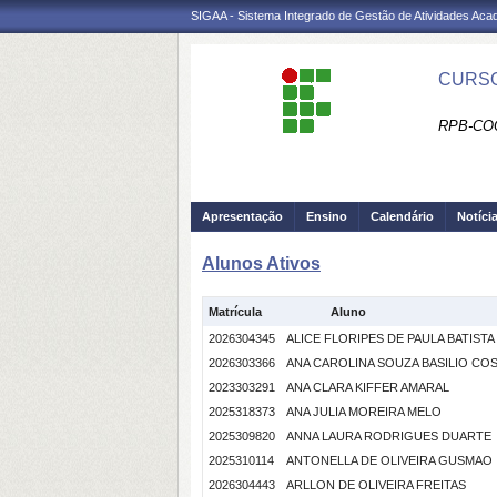
SIGAA - Sistema Integrado de Gestão de Atividades Ac
CURSO
RPB-CO
Apresentação
Ensino
Calendário
Notíci
Alunos Ativos
Matrícula
Aluno
2026304345
ALICE FLORIPES DE PAULA BATISTA
2026303366
ANA CAROLINA SOUZA BASILIO CO
2023303291
ANA CLARA KIFFER AMARAL
2025318373
ANA JULIA MOREIRA MELO
2025309820
ANNA LAURA RODRIGUES DUARTE
2025310114
ANTONELLA DE OLIVEIRA GUSMAO
2026304443
ARLLON DE OLIVEIRA FREITAS