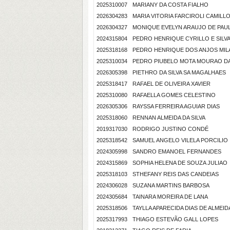
2025310007
MARIANY DA COSTA FIALHO
2026304283
MARIA VITORIA FARCIROLI CAMILL
2026304327
MONIQUE EVELYN ARAUJO DE PAU
2024315804
PEDRO HENRIQUE CYRILLO E SILV
2025318168
PEDRO HENRIQUE DOS ANJOS MI
2025310034
PEDRO PIUBELO MOTA MOURAO DA
2026305398
PIETHRO DA SILVA SA MAGALHAES
2025318417
RAFAEL DE OLIVEIRA XAVIER
2025310080
RAFAELLA GOMES CELESTINO
2026305306
RAYSSA FERREIRA AGUIAR DIAS
2025318060
RENNAN ALMEIDA DA SILVA
2019317030
RODRIGO JUSTINO CONDÉ
2025318542
SAMUEL ANGELO VILELA PORCILIO
2024305998
SANDRO EMANOEL FERNANDES
2024315869
SOPHIA HELENA DE SOUZA JULIAO
2025318103
STHEFANY REIS DAS CANDEIAS
2024306028
SUZANA MARTINS BARBOSA
2024305684
TAINARA MOREIRA DE LANA
2025318506
TAYLLA APARECIDA DIAS DE ALMEID
2025317993
THIAGO ESTEVÃO GALL LOPES