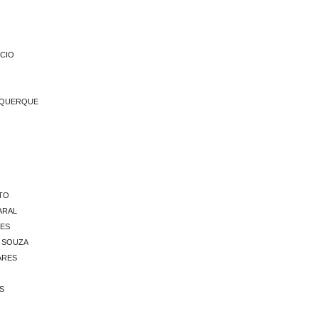
CIO
UQUERQUE
TO
ARAL
UES
 SOUZA
ARES
S