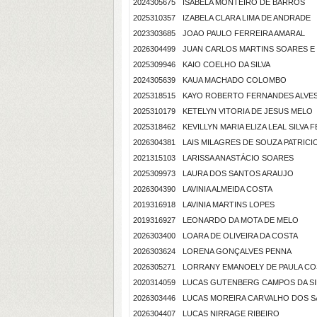
2024305675
ISABELA MONTEIRO DE BARROS
2025310357
IZABELA CLARA LIMA DE ANDRADE
2023303685
JOAO PAULO FERREIRA AMARAL
2026304499
JUAN CARLOS MARTINS SOARES E
2025309946
KAIO COELHO DA SILVA
2024305639
KAUA MACHADO COLOMBO
2025318515
KAYO ROBERTO FERNANDES ALVES
2025310179
KETELYN VITORIA DE JESUS MELO
2025318462
KEVILLYN MARIA ELIZA LEAL SILVA
2026304381
LAIS MILAGRES DE SOUZA PATRICI
2021315103
LARISSA ANASTÁCIO SOARES
2025309973
LAURA DOS SANTOS ARAUJO
2026304390
LAVINIA ALMEIDA COSTA
2019316918
LAVINIA MARTINS LOPES
2019316927
LEONARDO DA MOTA DE MELO
2026303400
LOARA DE OLIVEIRA DA COSTA
2026303624
LORENA GONÇALVES PENNA
2026305271
LORRANY EMANOELY DE PAULA CO
2020314059
LUCAS GUTENBERG CAMPOS DA SI
2026303446
LUCAS MOREIRA CARVALHO DOS 
2026304407
LUCAS NIRRAGE RIBEIRO