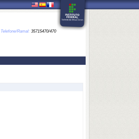
Telefone/Ramal:
35715470/470