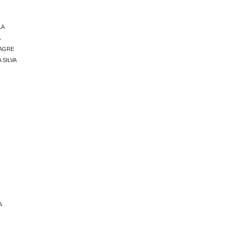
O
LA
A
LAGRE
 SILVA
A