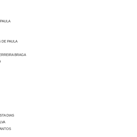
 PAULA
 DE PAULA
 FERREIRA BRAGA
O
STA DIAS
LVA
SANTOS