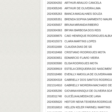
2026304292
ARTHUR ARAUJO CANCELA
2024305245
ARTHUR DE OLIVEIRA LIMA
2024305263
BIANCA MAGALHAES SOUZA
2026305351
BRENDA SOPHIA SARMENTO MAURI
2024305657
BRUNA MIRANDA RIBEIRO
2026304363
BRYAN BARBOSA DOS REIS
2025309875
CAIO HENRIQUE RODRIGUES ALB
2024315573
CLARA MARTINS LOPES
2018311668
CLAUDIA DIAS DE SÁ
2024318468
CRISTIANO RODRIGUES MOTA
2026303651
EDMARCIO FLAVIO VIEIRA
2026303580
ELISA RODRIGUES MOTA
2025309919
ESTELA CERQUEIRA DO NASCIMEN
2025318480
EVENLLY AMOGLIA DE OLIVEIRA AM
2026304318
GABRIELLY DOS SANTOS RODRIG
2021314910
GABRIELLY MOREIRA MACHADO DE
2024305290
GIOVANA KINSQUI DE OLIVEIRA SO
2018311748
GLICÉLIA ALMEIDA DE LANA
2024305620
HEITOR NEIVA TEIXEIRA RODRIGUE
2019316810
HELLEN KELER FARINELI MARTINS