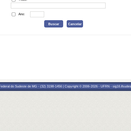
Ano:
 Federal do Sudeste de MG - (32) 3198-1456 | Copyright © 2006-2026 - UFRN - sig16.ifsude