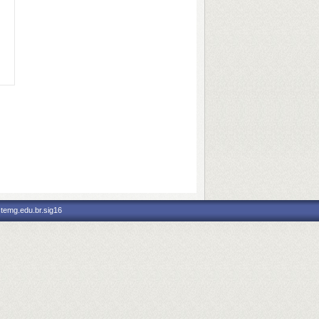
stemg.edu.br.sig16