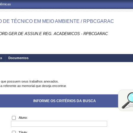
adêmicas
 DE TÉCNICO EM MEIO AMBIENTE / RPBCGARAC
ORD.GER.DE ASSUN.E REG. ACADEMICOS - RPBCGARAC
as
Documentos
s que possuem seus trabalhos anexados.
ca referente ao memorial que deseja encontrar.
INFORME OS CRITÉRIOS DA BUSCA
Aluno:
Título: