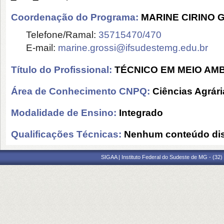
Coordenação do Programa:
MARINE CIRINO 
Telefone/Ramal:
35715470/470
E-mail:
marine.grossi@ifsudestemg.edu.br
Título do Profissional:
TÉCNICO EM MEIO AM
Área de Conhecimento CNPQ:
Ciências Agrári
Modalidade de Ensino:
Integrado
Qualificações Técnicas:
Nenhum conteúdo dis
SIGAA | Instituto Federal do Sudeste de MG - (32