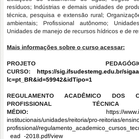
resíduos; Indústrias e demais unidades de produ
técnica, pesquisa e extensão rural; Organiza
ambientais; Profissional autônomo; Unidad
Unidades de manejo de recursos hídricos e de re
Mais informações sobre o curso acessar:
PROJETO PEDA
CURSO:
https://sig.ifsudestemg.edu.br/siga
lc=pt_BR&id=59942&idTipo=1
REGULAMENTO ACADÊMICO DOS 
PROFISSIONAL TÉCN
MÉDIO:
https://www
institucionais/unidades/reitoria/pro-reitorias/ens
profissional/regulamento_academico_cursos_tecn
_ead_-2018.pdf/view