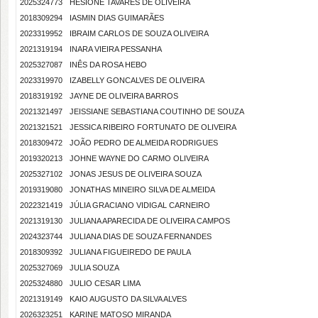
2025324773
HESIONE TAVARES DE OLIVEIRA
2018309294
IASMIN DIAS GUIMARÃES
2023319952
IBRAIM CARLOS DE SOUZA OLIVEIRA
2021319194
INARA VIEIRA PESSANHA
2025327087
INÊS DA ROSA HEBO
2023319970
IZABELLY GONCALVES DE OLIVEIRA
2018319192
JAYNE DE OLIVEIRA BARROS
2021321497
JEISSIANE SEBASTIANA COUTINHO DE SOUZA
2021321521
JESSICA RIBEIRO FORTUNATO DE OLIVEIRA
2018309472
JOÃO PEDRO DE ALMEIDA RODRIGUES
2019320213
JOHNE WAYNE DO CARMO OLIVEIRA
2025327102
JONAS JESUS DE OLIVEIRA SOUZA
2019319080
JONATHAS MINEIRO SILVA DE ALMEIDA
2022321419
JÚLIA GRACIANO VIDIGAL CARNEIRO
2021319130
JULIANA APARECIDA DE OLIVEIRA CAMPOS
2024323744
JULIANA DIAS DE SOUZA FERNANDES
2018309392
JULIANA FIGUEIREDO DE PAULA
2025327069
JULIA SOUZA
2025324880
JULIO CESAR LIMA
2021319149
KAIO AUGUSTO DA SILVA ALVES
2026323251
KARINE MATOSO MIRANDA