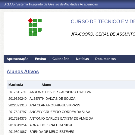
SIGAA - Sistema Integrado de Gestão de Atividades Acadêmicas
CURSO DE TÉCNICO EM DE
JFA-COORD. GERAL DE ASSUNT
Apresentação
Ensino
Calendário
Notícias
Documentos
Alunos Ativos
Matrícula
Aluno
2017311780
AARON STIEBLER CARNEIRO DA SILVA
2019320240
ALBERTH DALVAS DE SOUZA
2022321310
ANA CLARA RODRIGUES KRASS
2017324797
ANGELY CRUZEIRO CORRÊA DA SILVA
2017324376
ANTONIO CARLOS BATISTA DE ALMEIDA
2018319254
ARNALDO ISRAEL DA SILVA
2019301067
BRENDA DE MELO ESTEVES