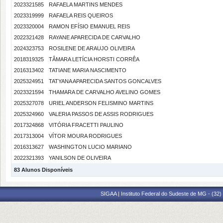
2023321585
RAFAELA MARTINS MENDES
2023319999
RAFAELA REIS QUEIROS
2023320004
RAMON EFÍSIO EMANUEL REIS
2022321428
RAYANE APARECIDA DE CARVALHO
2024323753
ROSILENE DE ARAUJO OLIVEIRA
2018319325
TÂMARA LETÍCIA HORSTI CORRÊA
2016313402
TATIANE MARIA NASCIMENTO
2025324951
TATYANA APARECIDA SANTOS GONCALVES
2023321594
THAMARA DE CARVALHO AVELINO GOMES
2025327078
URIEL ANDERSON FELISMINO MARTINS
2025324960
VALERIA PASSOS DE ASSIS RODRIGUES
2017324868
VITÓRIA FRACETTI PAULINO
2017313004
VÍTOR MOURA RODRIGUES
2016313627
WASHINGTON LUCIO MARIANO
2022321393
YANILSON DE OLIVEIRA
83 Alunos Disponíveis
SIGAA | Instituto Federal do Sudeste de MG - (32