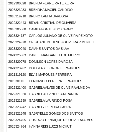
2019300328
BRENDA FERREIRA TEIXEIRA
2026323233
BRENDHA MACIEL CANDIDO
2018319218
BRENO LAMHA BARBOSA
2022322443
BRYAN CRISTIAN DE OLIVEIRA
2016305868
CAMILA FONTES DO CARMO
2025324737
CARLOS JULIANO DE OLIVEIRA PEIXOTO
2025324970
CRISTIANE DE JESUS OLIVEIRA PIMENTEL
2023320040
DAIANE SANTOS DA SILVA
2024325963
DANIEL MANGANELLI DE FILIPPO
2023320078
DONILSON LOPES DA ROSA
2024323762
DOUGLAS LEONOR FERNANDES
2021319120
ELVIS MARQUES FERREIRA
2019301110
FERNANDO PEREIRA FERNANDES
2022321400
GABRIELA ALVES DE OLIVEIRA ALMEIDA
2022321320
GABRIEL AD VINCULA MIRANDA
2022321339
GABRIELA LAURINDO ROSA
2026323242
GABRIELY PEREIRA CABRAL
2022321348
GABRYELLE GOMES DOS SANTOS
2025324755
GUSTAVO HENRIQUE DE OLIVEIRA ALVES
2025324764
HANNA REIS LUZZI MICHUTI