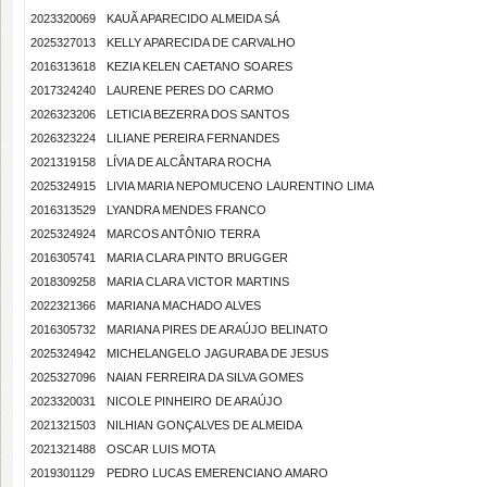
2023320069
KAUÃ APARECIDO ALMEIDA SÁ
2025327013
KELLY APARECIDA DE CARVALHO
2016313618
KEZIA KELEN CAETANO SOARES
2017324240
LAURENE PERES DO CARMO
2026323206
LETICIA BEZERRA DOS SANTOS
2026323224
LILIANE PEREIRA FERNANDES
2021319158
LÍVIA DE ALCÂNTARA ROCHA
2025324915
LIVIA MARIA NEPOMUCENO LAURENTINO LIMA
2016313529
LYANDRA MENDES FRANCO
2025324924
MARCOS ANTÔNIO TERRA
2016305741
MARIA CLARA PINTO BRUGGER
2018309258
MARIA CLARA VICTOR MARTINS
2022321366
MARIANA MACHADO ALVES
2016305732
MARIANA PIRES DE ARAÚJO BELINATO
2025324942
MICHELANGELO JAGURABA DE JESUS
2025327096
NAIAN FERREIRA DA SILVA GOMES
2023320031
NICOLE PINHEIRO DE ARAÚJO
2021321503
NILHIAN GONÇALVES DE ALMEIDA
2021321488
OSCAR LUIS MOTA
2019301129
PEDRO LUCAS EMERENCIANO AMARO