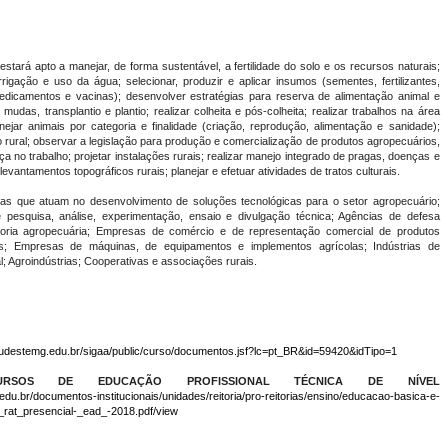
tará apto a manejar, de forma sustentável, a fertilidade do solo e os recursos naturais;
rrigação e uso da água; selecionar, produzir e aplicar insumos (sementes, fertilizantes,
medicamentos e vacinas); desenvolver estratégias para reserva de alimentação animal e
udas, transplantio e plantio; realizar colheita e pós-colheita; realizar trabalhos na área
ejar animais por categoria e finalidade (criação, reprodução, alimentação e sanidade);
o rural; observar a legislação para produção e comercialização de produtos agropecuários,
a no trabalho; projetar instalações rurais; realizar manejo integrado de pragas, doenças e
vantamentos topográficos rurais; planejar e efetuar atividades de tratos culturais.
as que atuam no desenvolvimento de soluções tecnológicas para o setor agropecuário;
 e pesquisa, análise, experimentação, ensaio e divulgação técnica; Agências de defesa
ltoria agropecuária; Empresas de comércio e de representação comercial de produtos
os; Empresas de máquinas, de equipamentos e implementos agrícolas; Indústrias de
; Agroindústrias; Cooperativas e associações rurais.
ifsudestemg.edu.br/sigaa/public/curso/documentos.jsf?lc=pt_BR&id=59420&idTipo=1
URSOS DE EDUCAÇÃO PROFISSIONAL TÉCNICA DE NÍVEL
edu.br/documentos-institucionais/unidades/reitoria/pro-reitorias/ensino/educacao-basica-e-
_rat_presencial-_ead_-2018.pdf/view