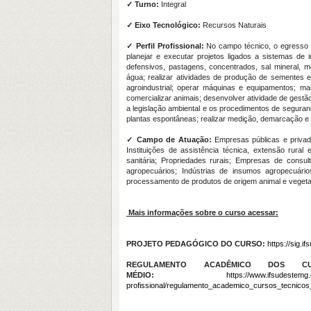
✓ Turno:
Integral
✓ Eixo Tecnológico:
Recursos Naturais
✓ Perfil Profissional:
No campo técnico, o egresso es
planejar e executar projetos ligados a sistemas de i
defensivos, pastagens, concentrados, sal mineral, 
água; realizar atividades de produção de sementes e m
agroindustrial; operar máquinas e equipamentos; man
comercializar animais; desenvolver atividade de gestã
a legislação ambiental e os procedimentos de seguranç
plantas espontâneas; realizar medição, demarcação e le
✓
Campo de Atuação:
Empresas públicas e privad
Instituições de assistência técnica, extensão rural
sanitária; Propriedades rurais; Empresas de consu
agropecuários; Indústrias de insumos agropecuári
processamento de produtos de origem animal e vegetal
Mais informações sobre o curso acessar:
PROJETO PEDAGÓGICO DO CURSO:
https://sig.
REGULAMENTO ACADÊMICO DOS C
MÉDIO:
https://www.ifsudestemg.
profissional/regulamento_academico_cursos_tecnicos