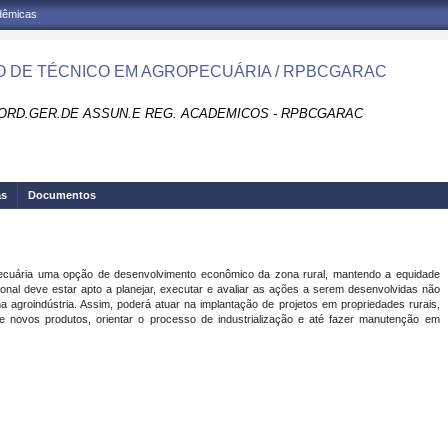
adêmicas
 DE TÉCNICO EM AGROPECUÁRIA / RPBCGARAC
ORD.GER.DE ASSUN.E REG. ACADEMICOS - RPBCGARAC
as
Documentos
ecuária uma opção de desenvolvimento econômico da zona rural, mantendo a equidade
sional deve estar apto a planejar, executar e avaliar as ações a serem desenvolvidas não
agroindústria. Assim, poderá atuar na implantação de projetos em propriedades rurais,
e novos produtos, orientar o processo de industrialização e até fazer manutenção em