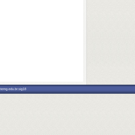
stemg.edu.br.sig18