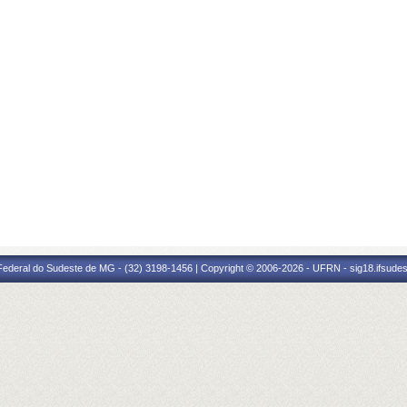
 Federal do Sudeste de MG - (32) 3198-1456 | Copyright © 2006-2026 - UFRN - sig18.ifsude