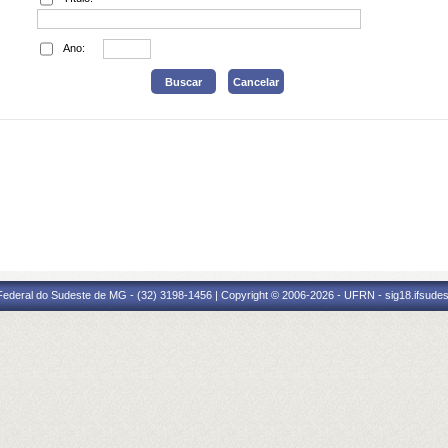
Ano:
 Federal do Sudeste de MG - (32) 3198-1456 | Copyright © 2006-2026 - UFRN - sig18.ifsude