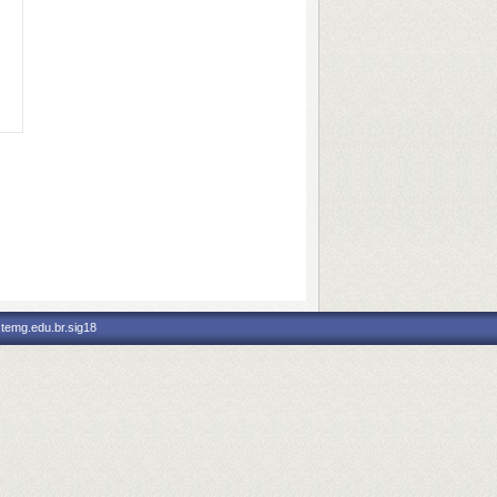
stemg.edu.br.sig18