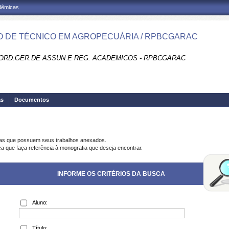
adêmicas
 DE TÉCNICO EM AGROPECUÁRIA / RPBCGARAC
ORD.GER.DE ASSUN.E REG. ACADEMICOS - RPBCGARAC
as
Documentos
ias que possuem seus trabalhos anexados.
ca que faça referência à monografia que deseja encontrar.
INFORME OS CRITÉRIOS DA BUSCA
Aluno:
Título: