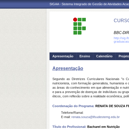
SIGAA - Sistema Integrado de Gestão de Atividades Ac
CURSO
BBC-DI
http://sig.
graduacao
Apresentação
Ensino
Calendário
Projet
Apresentação
Segundo as Diretrizes Curriculares Nacionais "o C
nutricionista, com formação generalista, humanista e 
as áreas do conhecimento em que alimentação e nut
e para a prevenção de doenças de indivíduos ou grupos
éticos, com reflexão sobre a realidade econômica, políti
Coordenação do Programa:
RENATA DE SOUZA F
Telefone/Ramal:
E-mail:
renata.souza@ifsudestemg.edu.br
Título do Profissional:
Bacharel em Nutrição