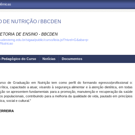
adêmicas
 DE NUTRIÇÃO / BBCDEN
RETORIA DE ENSINO - BBCDEN
ifsudestemg.edu.br/sigaa/public/curso/lista.jsf?nivel=G&aba=p-
/Nutricao
o Pedagógico do Curso
Notícias
Documentos
urso de Graduação em Nutrição tem como perfil do formando egresso/profissional o:
crítica, capacitado a atuar, visando à segurança alimentar e à atenção dietética, em todas
rição se apresentem fundamentais para a promoção, manutenção e recuperação da saúde
 populacionais, contribuindo para a melhoria da qualidade de vida, pautado em princípios
ca, social e cultural.”
ERREIRA