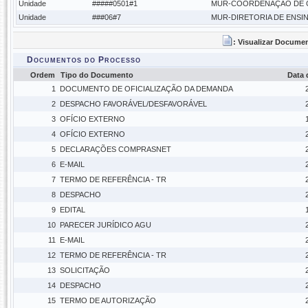
Unidade
#####0501#1
MUR-COORDENAÇÃO DE 
Unidade
###06#7
MUR-DIRETORIA DE ENSI
: Visualizar Docume
Documentos do Processo
Ordem
Tipo do Documento
Data
1
DOCUMENTO DE OFICIALIZAÇÃO DA DEMANDA
2
DESPACHO FAVORÁVEL/DESFAVORÁVEL
3
OFÍCIO EXTERNO
4
OFÍCIO EXTERNO
5
DECLARAÇÕES COMPRASNET
6
E-MAIL
7
TERMO DE REFERÊNCIA - TR
8
DESPACHO
9
EDITAL
10
PARECER JURÍDICO AGU
11
E-MAIL
12
TERMO DE REFERÊNCIA - TR
13
SOLICITAÇÃO
14
DESPACHO
15
TERMO DE AUTORIZAÇÃO