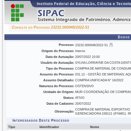
Instituto Federal de Educação, Ciência e Tecnol
Consulta do Processo 23232.000948/2022-51
Dados 
Processo:
23232.000948/2022-51
Origem do Processo:
Interno
Data de Autuação:
20/07/2022 10:00
Usuário de Autuação:
SYLVIA LORRAYNE DA COSTA GENTI
Tipo do Processo:
COMPRA DE MATERIAL DE CONSUMO
Assunto do Processo:
031.12 - GESTÃO DE MATERIAIS:
Assunto Detalhado:
COMPRA UNIFICADA N° 16/2022
Natureza do Processo:
OSTENSIVO
Unidade de Origem:
MUR-COORDENAÇÃO DE COMPRAS E 
Status:
ATIVO
Data de Cadastro:
20/07/2022
COMPRA DE MATERIAL ESPORTIVO 
Observação:
GERENCIADORA 158121 (IFNMG). IRP
Interessados Deste Processo
Tipo
Identificador
Nome