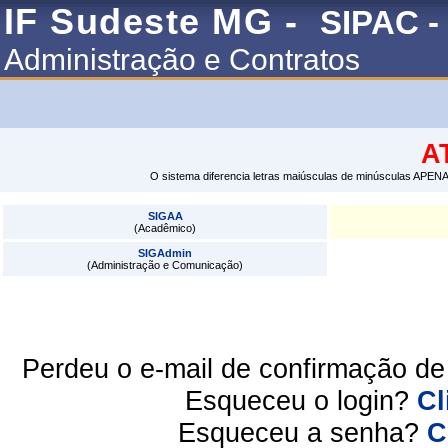
IF Sudeste MG -
SIPAC -
Administração e Contratos
A
O sistema diferencia letras maiúsculas de minúsculas APENA
SIGAA
(Acadêmico)
SIGAdmin
(Administração e Comunicação)
Perdeu o e-mail de confirmação d
Esqueceu o login?
Cl
Esqueceu a senha?
C