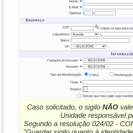
Nome:
E-Mail:
Telefone:
(
)
Endereço
CEP:
(clique na lupa para 
Logradouro:
Bairro:
UF:
Informaçõe
Categoria do Assunto:
Assunto:
Tipo da Manifestação:
Crítica
Reclamação
Título:
Arquivo:
Desejo que meu sigilo seja mantido
Caso solicitado, o sigilo
NÃO
vale
Unidade responsável po
Segundo a resolução 024/02 - CONS
"Guardar sigilo quanto à identidad