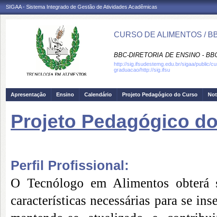
SIGAA - Sistema Integrado de Gestão de Atividades Acadêmicas
CURSO DE ALIMENTOS / 
BBC-DIRETORIA DE ENSINO - B
http://sig.ifsudestemg.edu.br/sigaa/public/c
graduacao/http://sig.ifsu
Apresentação
Ensino
Calendário
Projeto Pedagógico do Curso
Not
Projeto Pedagógico d
Perfil Profissional:
O Tecnólogo em Alimentos obterá só
características necessárias para se in