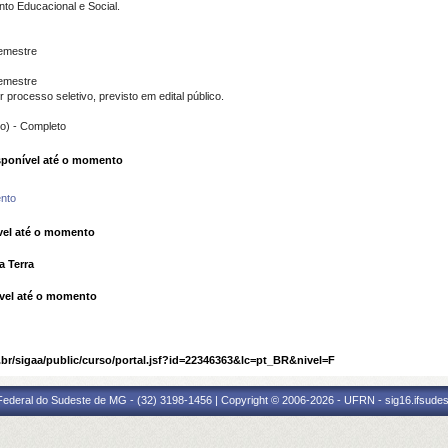
nto Educacional e Social.
semestre
semestre
 processo seletivo, previsto em edital público.
no) - Completo
ponível até o momento
nto
el até o momento
a Terra
vel até o momento
.br/sigaa/public/curso/portal.jsf?id=22346363&lc=pt_BR&nivel=F
 Federal do Sudeste de MG - (32) 3198-1456 | Copyright © 2006-2026 - UFRN - sig16.ifsude