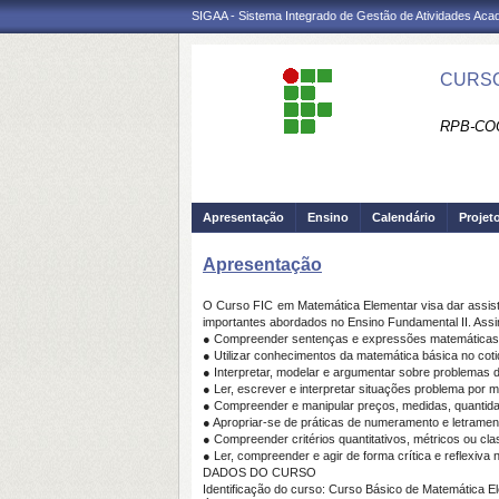
SIGAA - Sistema Integrado de Gestão de Atividades Ac
CURSO
RPB-CO
Apresentação
Ensino
Calendário
Projet
Apresentação
O Curso FIC em Matemática Elementar visa dar assis
importantes abordados no Ensino Fundamental II. Assi
● Compreender sentenças e expressões matemáticas
● Utilizar conhecimentos da matemática básica no co
● Interpretar, modelar e argumentar sobre problemas 
● Ler, escrever e interpretar situações problema por 
● Compreender e manipular preços, medidas, quantidad
● Apropriar-se de práticas de numeramento e letrament
● Compreender critérios quantitativos, métricos ou clas
● Ler, compreender e agir de forma crítica e reflexiva 
DADOS DO CURSO
Identificação do curso: Curso Básico de Matemática E