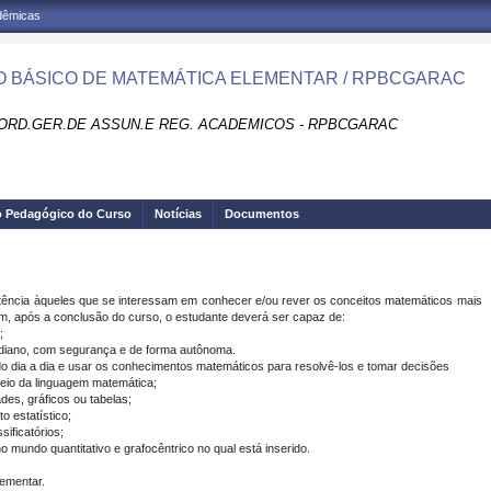
adêmicas
 BÁSICO DE MATEMÁTICA ELEMENTAR / RPBCGARAC
ORD.GER.DE ASSUN.E REG. ACADEMICOS - RPBCGARAC
o Pedagógico do Curso
Notícias
Documentos
tência àqueles que se interessam em conhecer e/ou rever os conceitos matemáticos mais
m, após a conclusão do curso, o estudante deverá ser capaz de:
;
tidiano, com segurança e de forma autônoma.
do dia a dia e usar os conhecimentos matemáticos para resolvê-los e tomar decisões
meio da linguagem matemática;
es, gráficos ou tabelas;
o estatístico;
sificatórios;
no mundo quantitativo e grafocêntrico no qual está inserido.
lementar.