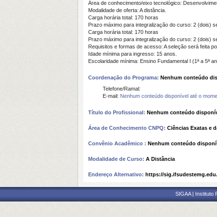
Área de conhecimento/eixo tecnológico: Desenvolvime
Modalidade de oferta: A distância.
Carga horária total: 170 horas
Prazo máximo para integralização do curso: 2 (dois) 
Carga horária total: 170 horas
Prazo máximo para integralização do curso: 2 (dois) 
Requisitos e formas de acesso: A seleção será feita por
Idade mínima para ingresso: 15 anos.
Escolaridade mínima: Ensino Fundamental I (1ª a 5ª a
Coordenação do Programa:
Nenhum conteúdo dis
Telefone/Ramal:
E-mail:
Nenhum conteúdo disponível até o mome
Título do Profissional:
Nenhum conteúdo disponív
Área de Conhecimento CNPQ:
Ciências Exatas e d
Convênio Acadêmico :
Nenhum conteúdo disponí
Modalidade de Curso:
A Distância
Endereço Alternativo:
https://sig.ifsudestemg.edu
SIGAA | Instituto