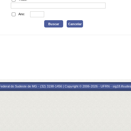
Ano:
 Federal do Sudeste de MG - (32) 3198-1456 | Copyright © 2006-2026 - UFRN - sig18.ifsude