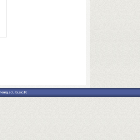
stemg.edu.br.sig18