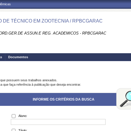
adêmicas
 DE TÉCNICO EM ZOOTECNIA / RPBCGARAC
ORD.GER.DE ASSUN.E REG. ACADEMICOS - RPBCGARAC
as
Documentos
s que possuem seus trabalhos anexados.
ca que faça referência à publicação que deseja encontrar.
INFORME OS CRITÉRIOS DA BUSCA
Aluno:
Título: