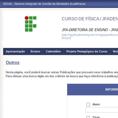
SIGAA - Sistema Integrado de Gestão de Atividades Acadêmicas
CURSO DE FÍSICA / JFADE
JFA-DIRETORIA DE ENSINO - JF
http://sig.ifsudestemg.edu.br/sigaa/public/c
fisica-jf
Apresentação
Ensino
Calendário
Projeto Pedagógico do Curso
Not
Outros
Nesta página, você poderá buscar outras Publicações que possuem seus trabalhos an
Para efetuar uma busca digite um dos critérios de busca que faça referência à publicaç
INFORM
Aluno:
Título: