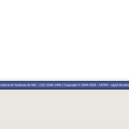
 Federal do Sudeste de MG - (32) 3198-1456 | Copyright © 2006-2026 - UFRN - sig16.ifsude