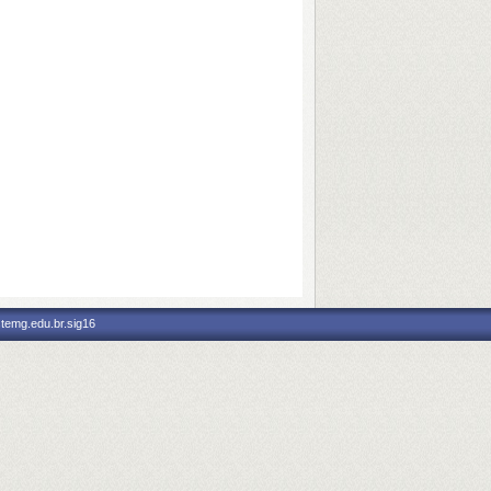
stemg.edu.br.sig16