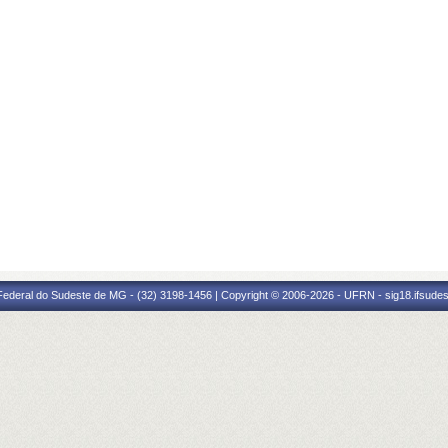
 Federal do Sudeste de MG - (32) 3198-1456 | Copyright © 2006-2026 - UFRN - sig18.ifsude