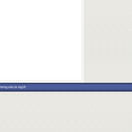
stemg.edu.br.sig18