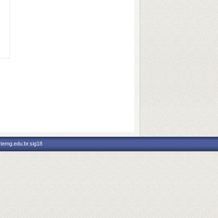
stemg.edu.br.sig18