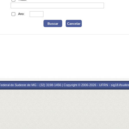
Ano:
 Federal do Sudeste de MG - (32) 3198-1456 | Copyright © 2006-2026 - UFRN - sig18.ifsude