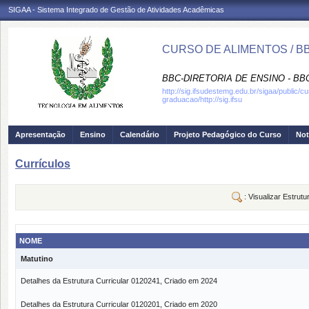
SIGAA - Sistema Integrado de Gestão de Atividades Acadêmicas
CURSO DE ALIMENTOS / 
BBC-DIRETORIA DE ENSINO - B
http://sig.ifsudestemg.edu.br/sigaa/public/c
graduacao/http://sig.ifsu
Apresentação
Ensino
Calendário
Projeto Pedagógico do Curso
Not
Currículos
: Visualizar Estrutu
NOME
Matutino
Detalhes da Estrutura Curricular 0120241, Criado em 2024
Detalhes da Estrutura Curricular 0120201, Criado em 2020