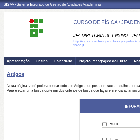
SIGAA - Sistema Integrado de Gestão de Atividades Acadêmicas
CURSO DE FÍSICA / JFADE
JFA-DIRETORIA DE ENSINO - JF
http://sig.ifsudestemg.edu.br/sigaa/public/c
fisica-jf
Apresentação
Ensino
Calendário
Projeto Pedagógico do Curso
Not
Artigos
Nesta página, você poderá buscar todos os Artigos que possuem seus trabalhos anex
Para efetuar uma busca digite um dos critérios de busca que faça referência ao artigo 
INFORM
Aluno:
Título: