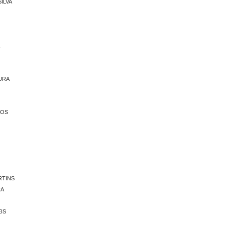
ILVA
URA
TOS
RTINS
RA
IS