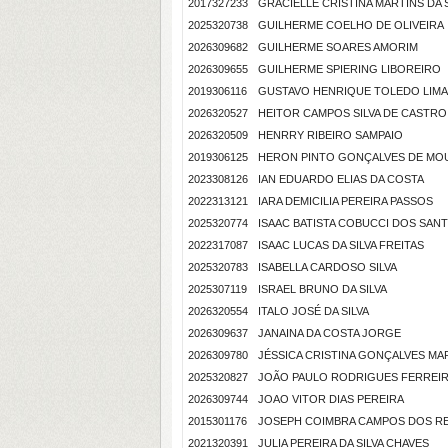
2017327233
GRACIELLE CRISTINA MARTINS DA S
2025320738
GUILHERME COELHO DE OLIVEIRA
2026309682
GUILHERME SOARES AMORIM
2026309655
GUILHERME SPIERING LIBOREIRO
2019306116
GUSTAVO HENRIQUE TOLEDO LIMA
2026320527
HEITOR CAMPOS SILVA DE CASTRO
2026320509
HENRRY RIBEIRO SAMPAIO
2019306125
HERON PINTO GONÇALVES DE MO
2023308126
IAN EDUARDO ELIAS DA COSTA
2022313121
IARA DEMICILIA PEREIRA PASSOS
2025320774
ISAAC BATISTA COBUCCI DOS SAN
2022317087
ISAAC LUCAS DA SILVA FREITAS
2025320783
ISABELLA CARDOSO SILVA
2025307119
ISRAEL BRUNO DA SILVA
2026320554
ITALO JOSÉ DA SILVA
2026309637
JANAINA DA COSTA JORGE
2026309780
JÉSSICA CRISTINA GONÇALVES MA
2025320827
JOÃO PAULO RODRIGUES FERREI
2026309744
JOAO VITOR DIAS PEREIRA
2015301176
JOSEPH COIMBRA CAMPOS DOS RE
2021320391
JULIA PEREIRA DA SILVA CHAVES