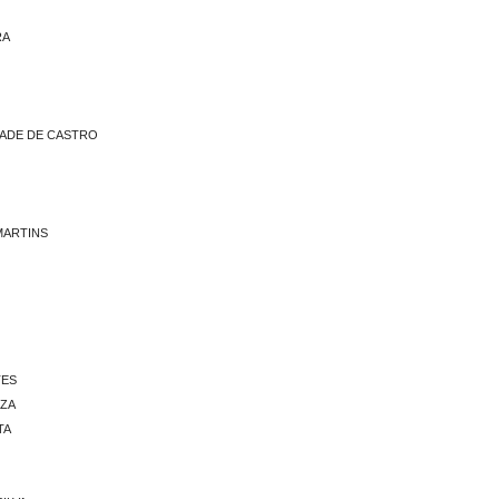
RA
RADE DE CASTRO
MARTINS
TES
UZA
TA