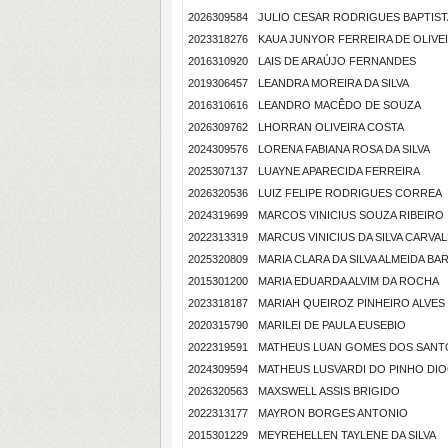
2026309584
JULIO CESAR RODRIGUES BAPTIST
2023318276
KAUA JUNYOR FERREIRA DE OLIVEI
2016310920
LAIS DE ARAÚJO FERNANDES
2019306457
LEANDRA MOREIRA DA SILVA
2016310616
LEANDRO MACÊDO DE SOUZA
2026309762
LHORRAN OLIVEIRA COSTA
2024309576
LORENA FABIANA ROSA DA SILVA
2025307137
LUAYNE APARECIDA FERREIRA
2026320536
LUIZ FELIPE RODRIGUES CORREA
2024319699
MARCOS VINICIUS SOUZA RIBEIRO
2022313319
MARCUS VINICIUS DA SILVA CARVA
2025320809
MARIA CLARA DA SILVA ALMEIDA B
2015301200
MARIA EDUARDA ALVIM DA ROCHA
2023318187
MARIAH QUEIROZ PINHEIRO ALVES
2020315790
MARILEI DE PAULA EUSEBIO
2022319591
MATHEUS LUAN GOMES DOS SANT
2024309594
MATHEUS LUSVARDI DO PINHO DI
2026320563
MAXSWELL ASSIS BRIGIDO
2022313177
MAYRON BORGES ANTONIO
2015301229
MEYREHELLEN TAYLENE DA SILVA