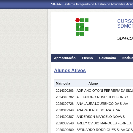
SIGAA - Sistema Integrado de Gestão de Atividades Ac
CURSO
SDMC
SDM-CO
Apresentação
Ensino
Calendário
Notíci
Alunos Ativos
Matrícula
Aluno
2014300263
ADRIANO OTONI FERREIRA DA SILV
2024310782
ALEJANDRO NUNES ILDEFONSO
2026309726
ANA LAURA LOURENCO DA SILVA
2020312949
ANA PAULA DE SOUZA SILVA
2014300307
ANDERSON MARCELO NOVAIS
2026309548
ARLEY OVIDIO MARQUES FERREIA
2026309600
BERNARDO RODRIGUES SILVA COS