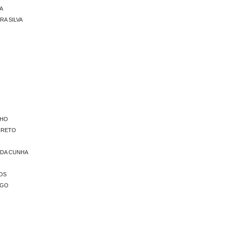
A
RA SILVA
LHO
ARRETO
 DA CUNHA
OS
OGO