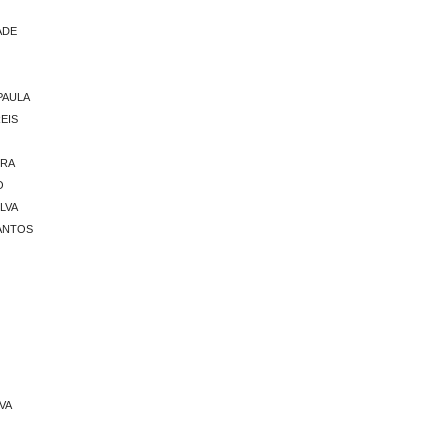
ADE
PAULA
EIS
IRA
O
LVA
SANTOS
LVA