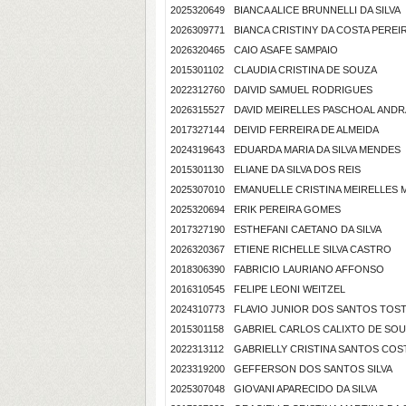
2025320649
BIANCA ALICE BRUNNELLI DA SILVA
2026309771
BIANCA CRISTINY DA COSTA PEREI
2026320465
CAIO ASAFE SAMPAIO
2015301102
CLAUDIA CRISTINA DE SOUZA
2022312760
DAIVID SAMUEL RODRIGUES
2026315527
DAVID MEIRELLES PASCHOAL AND
2017327144
DEIVID FERREIRA DE ALMEIDA
2024319643
EDUARDA MARIA DA SILVA MENDES
2015301130
ELIANE DA SILVA DOS REIS
2025307010
EMANUELLE CRISTINA MEIRELLES 
2025320694
ERIK PEREIRA GOMES
2017327190
ESTHEFANI CAETANO DA SILVA
2026320367
ETIENE RICHELLE SILVA CASTRO
2018306390
FABRICIO LAURIANO AFFONSO
2016310545
FELIPE LEONI WEITZEL
2024310773
FLAVIO JUNIOR DOS SANTOS TOS
2015301158
GABRIEL CARLOS CALIXTO DE SO
2022313112
GABRIELLY CRISTINA SANTOS COS
2023319200
GEFFERSON DOS SANTOS SILVA
2025307048
GIOVANI APARECIDO DA SILVA