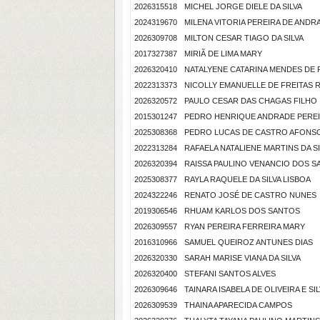
2026315518
MICHEL JORGE DIELE DA SILVA
2024319670
MILENA VITORIA PEREIRA DE ANDR
2026309708
MILTON CESAR TIAGO DA SILVA
2017327387
MIRIÃ DE LIMA MARY
2026320410
NATALYENE CATARINA MENDES DE 
2022313373
NICOLLY EMANUELLE DE FREITAS R
2026320572
PAULO CESAR DAS CHAGAS FILHO
2015301247
PEDRO HENRIQUE ANDRADE PERE
2025308368
PEDRO LUCAS DE CASTRO AFONS
2022313284
RAFAELA NATALIENE MARTINS DA SI
2026320394
RAISSA PAULINO VENANCIO DOS 
2025308377
RAYLA RAQUELE DA SILVA LISBOA
2024322246
RENATO JOSÉ DE CASTRO NUNES
2019306546
RHUAM KARLOS DOS SANTOS
2026309557
RYAN PEREIRA FERREIRA MARY
2016310966
SAMUEL QUEIROZ ANTUNES DIAS
2026320330
SARAH MARISE VIANA DA SILVA
2026320400
STEFANI SANTOS ALVES
2026309646
TAINARA ISABELA DE OLIVEIRA E SI
2026309539
THAINA APARECIDA CAMPOS