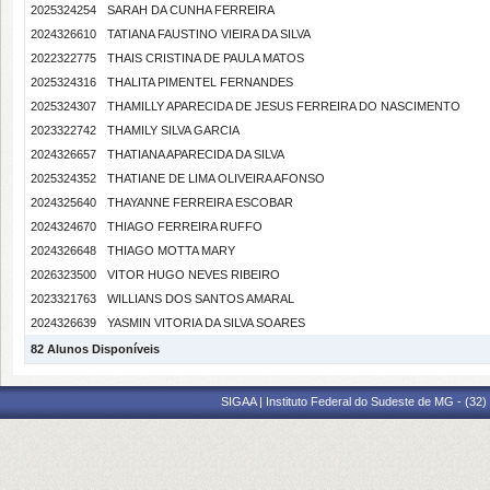
2025324254
SARAH DA CUNHA FERREIRA
2024326610
TATIANA FAUSTINO VIEIRA DA SILVA
2022322775
THAIS CRISTINA DE PAULA MATOS
2025324316
THALITA PIMENTEL FERNANDES
2025324307
THAMILLY APARECIDA DE JESUS FERREIRA DO NASCIMENTO
2023322742
THAMILY SILVA GARCIA
2024326657
THATIANA APARECIDA DA SILVA
2025324352
THATIANE DE LIMA OLIVEIRA AFONSO
2024325640
THAYANNE FERREIRA ESCOBAR
2024324670
THIAGO FERREIRA RUFFO
2024326648
THIAGO MOTTA MARY
2026323500
VITOR HUGO NEVES RIBEIRO
2023321763
WILLIANS DOS SANTOS AMARAL
2024326639
YASMIN VITORIA DA SILVA SOARES
82 Alunos Disponíveis
SIGAA | Instituto Federal do Sudeste de MG - (32