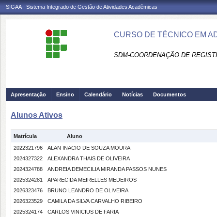
SIGAA - Sistema Integrado de Gestão de Atividades Acadêmicas
CURSO DE TÉCNICO EM A
SDM-COORDENAÇÃO DE REGIST
Apresentação
Ensino
Calendário
Notícias
Documentos
Alunos Ativos
Matrícula
Aluno
2022321796
ALAN INACIO DE SOUZA MOURA
2024327322
ALEXANDRA THAIS DE OLIVEIRA
2024324788
ANDREIA DEMECILIA MIRANDA PASSOS NUNES
2025324281
APARECIDA MEIRELLES MEDEIROS
2026323476
BRUNO LEANDRO DE OLIVEIRA
2026323529
CAMILA DA SILVA CARVALHO RIBEIRO
2025324174
CARLOS VINICIUS DE FARIA