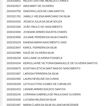
2024326601
HELEN CRISTINE MENEZES CHAVES
2024324527
IARA MARY DE OLIVEIRA
2024324750
ISADORA LUIZA DE LIMA SANTOS
2023321781
JAMILLY HELENA MARCIANO DA SILVA
2025324325
JESSICA JULIA DA SILVA SOUZA
2019323180
JOÃO PAULO DO NASCIMENTO
2026323494
JOSEANE APARECIDA RITA CHAVES
2026323556
JULIANE PEREIRA DA SILVA CHAVES
2025324218
KAHENA MARIA NASCIMENTO DIAS
2026323547
KAROL FERREIRA DA SILVA
2023322985
KAUÃ DE OLIVEIRA SILVA
2025326230
KAYLLAINE OLIVEIRA FONSECA
2025324334
KEIROLLAYNE VICTORIA EMANUELLE DE OLIVEIRA SANTOS
2024326675
KLINTHIA LETICIA SANT'ANA DO NASCIMENTO
2023321807
LARISSA FERREIRA DA SILVA
2019322405
LAURA HEVELINE DA CUNHA
2025326339
LETICIA OTONI GOMES DE CARVALHO
2019322423
LIDIANE APARECIDA DOS SANTOS
2025326240
LORRANA GABRIELA DE PAULA DIAS OLIVEIRA
2025324290
LUCIANA HELENA DA SILVA
2023321997
MARIA CLARA DA SILVA VILLANOVA REZENDE