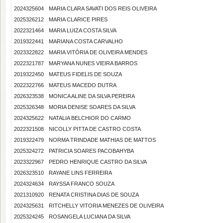
2024325604
MARIA CLARA SAVATI DOS REIS OLIVEIRA
2025326212
MARIA CLARICE PIRES
2022321464
MARIA LUIZA COSTA SILVA
2019322441
MARIANA COSTA CARVALHO
2023322822
MARIA VITÓRIA DE OLIVEIRA MENDES
2022321787
MARYANA NUNES VIEIRA BARROS
2019322450
MATEUS FIDELIS DE SOUZA
2022322766
MATEUS MACEDO DUTRA
2026323538
MONICA ALINE DA SILVA PEREIRA
2025326348
MORIA DENISE SOARES DA SILVA
2024325622
NATALIA BELCHIOR DO CARMO
2022321508
NICOLLY PITTA DE CASTRO COSTA
2019322479
NORMA TRINDADE MATHIAS DE MATTOS
2025324272
PATRICIA SOARES PACOBAHYBA
2023322967
PEDRO HENRIQUE CASTRO DA SILVA
2026323510
RAYANE LINS FERREIRA
2024324634
RAYSSA FRANCO SOUZA
2021310920
RENATA CRISTINA DIAS DE SOUZA
2024325631
RITCHELLY VITORIA MENEZES DE OLIVEIRA
2025324245
ROSANGELA LUCIANA DA SILVA