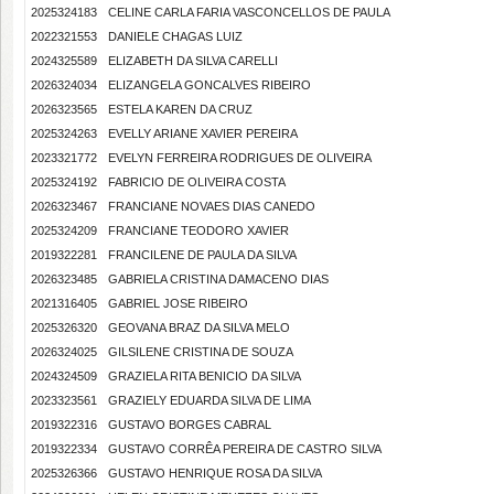
2025324183
CELINE CARLA FARIA VASCONCELLOS DE PAULA
2022321553
DANIELE CHAGAS LUIZ
2024325589
ELIZABETH DA SILVA CARELLI
2026324034
ELIZANGELA GONCALVES RIBEIRO
2026323565
ESTELA KAREN DA CRUZ
2025324263
EVELLY ARIANE XAVIER PEREIRA
2023321772
EVELYN FERREIRA RODRIGUES DE OLIVEIRA
2025324192
FABRICIO DE OLIVEIRA COSTA
2026323467
FRANCIANE NOVAES DIAS CANEDO
2025324209
FRANCIANE TEODORO XAVIER
2019322281
FRANCILENE DE PAULA DA SILVA
2026323485
GABRIELA CRISTINA DAMACENO DIAS
2021316405
GABRIEL JOSE RIBEIRO
2025326320
GEOVANA BRAZ DA SILVA MELO
2026324025
GILSILENE CRISTINA DE SOUZA
2024324509
GRAZIELA RITA BENICIO DA SILVA
2023323561
GRAZIELY EDUARDA SILVA DE LIMA
2019322316
GUSTAVO BORGES CABRAL
2019322334
GUSTAVO CORRÊA PEREIRA DE CASTRO SILVA
2025326366
GUSTAVO HENRIQUE ROSA DA SILVA