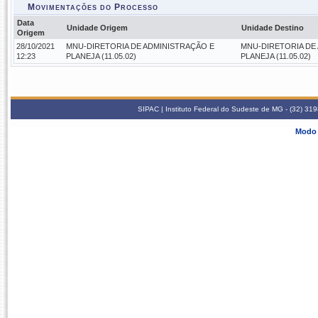
Movimentações do Processo
Data
Unidade Origem
Unidade Destino
Origem
28/10/2021
MNU-DIRETORIA DE ADMINISTRAÇÃO E
MNU-DIRETORIA DE
12:23
PLANEJA (11.05.02)
PLANEJA (11.05.02)
SIPAC | Instituto Federal do Sudeste de MG - (32) 31
Modo 