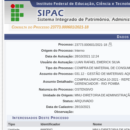
Instituto Federal de Educação, Ciência e Tecnol
Consulta do Processo 23773.000601/2021-18
Dados 
Processo:
23773.000601/2021-18
Origem do Processo:
Interno
Data de Autuação:
28/10/2021 12:24
Usuário de Autuação:
LUAN RAFAEL EMERICK SILVA
Tipo do Processo:
COMPRA DE MATERIAL DE CONSUMO
Assunto do Processo:
031.12 - GESTÃO DE MATERIAIS:
COMPRA UNIFICADA 10-2021 - REP
Assunto Detalhado:
GERENCIADOR - RIO POMBA
Natureza do Processo:
OSTENSIVO
Unidade de Origem:
MNU-DIRETORIA DE ADMINISTRAÇÃO 
Status:
ARQUIVADO
Data de Cadastro:
28/10/2021
Observação:
Interessados Deste Processo
Tipo
Identificador
Nome
Unidade
###05#2
MNU-DIRETORIA DE AD