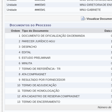
Unidade
###05#3
MNU-DIRETORIA DE EN
Unidade
###05#1
MNU-GABINETE
: Visualizar Docume
Documentos do Processo
Ordem
Tipo do Documento
Data
1
DOCUMENTO DE OFICIALIZAÇÃO DA DEMANDA
2
PARECER JURÍDICO AGU
3
DESPACHO
4
EDITAL
5
ESTUDO PRELIMINAR
6
MINUTA
7
TERMO DE REFERÊNCIA - TR
8
ATA COMPRASNET
9
RESULTADO POR FORNECEDOR
10
TERMO DE ADJUDICAÇÃO
11
TERMO DE HOMOLOGAÇÃO
12
ATA CADASTRO DE RESERVA COMPRASNET
13
TERMO DE ENCERRAMENTO
Número de 