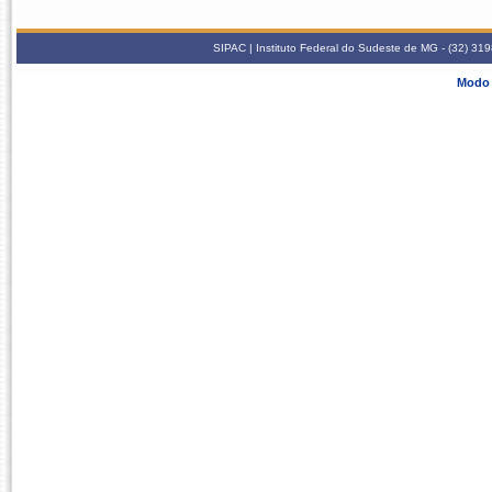
SIPAC | Instituto Federal do Sudeste de MG - (32) 31
Modo 