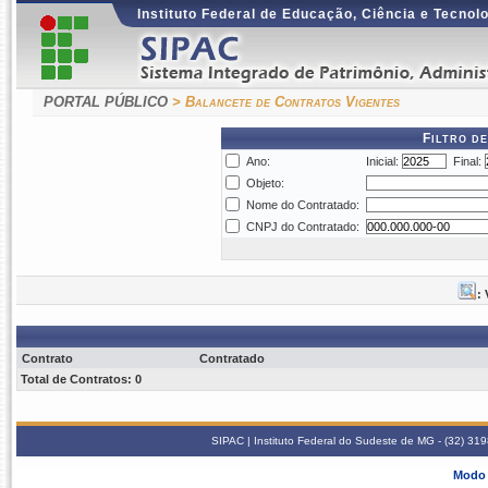
Instituto Federal de Educação, Ciência e Tecnol
PORTAL PÚBLICO
> Balancete de Contratos Vigentes
Filtro d
Ano:
Inicial:
Final:
Objeto:
Nome do Contratado:
CNPJ do Contratado:
:
Contrato
Contratado
Total de Contratos: 0
SIPAC | Instituto Federal do Sudeste de MG - (32) 31
Modo 